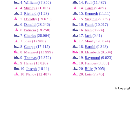
4.
William
(37.856)
14.
Paul
(11.487)
4.
Shirley
(21.103)
14.
Carol
(9.489)
5.
Richard
(31.23)
15.
Kenneth
(11.11)
5.
Dorothy
(19.671)
15.
Virginia
(9.239)
6.
Donald
(28.646)
16.
Frank
(10.017)
6.
Patricia
(19.258)
16.
Jean
(8.974)
7.
Charles
(28.064)
17.
Jack
(9.41)
7.
Joan
(17.986)
17.
Marilyn
(8.674)
8.
George
(17.415)
18.
Harold
(9.348)
8.
Margaret
(13.999)
18.
Elizabeth
(8.634)
9.
Thomas
(16.372)
19.
Raymond
(9.023)
9.
Helen
(13.026)
19.
Frances
(8.508)
10.
Joseph
(16.11)
20.
Billy
(9.005)
10.
Nancy
(12.487)
20.
Lois
(7.746)
© Copyrig